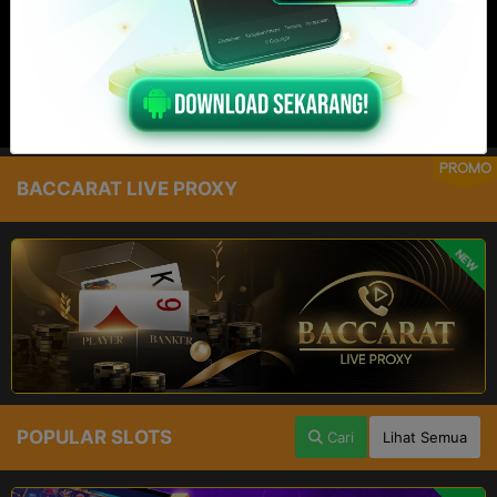
PROMO
BACCARAT LIVE PROXY
NEW
POPULAR SLOTS
Cari
Lihat Semua