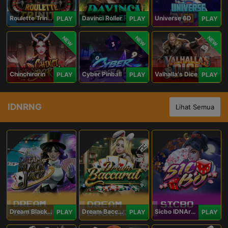
Roulette Trinity
Davinci Roller
Universe 6D
PLAY
PLAY
PLAY
NEW
NEW
NEW
Chinchirorin
Cyber Pinball
Valhalla's Dice
PLAY
PLAY
PLAY
IDNRNG
Lihat Semua
Dream Blackjack
Dream Baccarat
Sicbo IDNArcade
PLAY
PLAY
PLAY