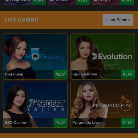
PLAY
PLAY
PLAY
LIVE CASINO
Lihat Semua
Hogaming
Sg8 Evolution
PLAY
PLAY
SBO Casino
Pragmatic Live
PLAY
PLAY