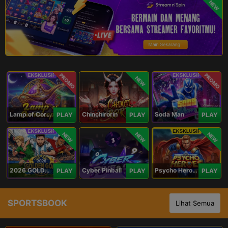
NEW
PROMO
PROMO
NEW
Lamp of Cornucopia
Chinchirorin
Soda Man
PLAY
PLAY
PLAY
NEW
NEW
NEW
2026 GOLDEN GOAL RUSH
Cyber Pinball
Psycho Heroes
PLAY
PLAY
PLAY
SPORTSBOOK
Lihat Semua