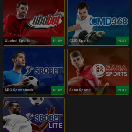
Ubobet Sports
CMD Sports
PLAY
PLAY
SBO Sportsbook
Saba Sports
PLAY
PLAY