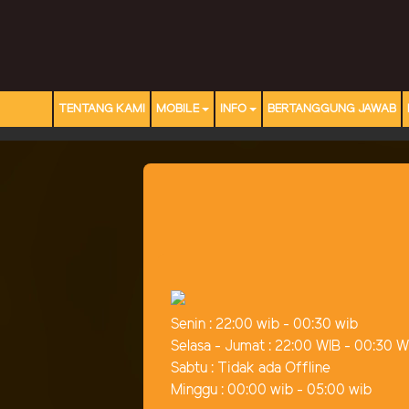
TENTANG KAMI
MOBILE
INFO
BERTANGGUNG JAWAB
Senin : 22:00 wib - 00:30 wib
Selasa - Jumat : 22:00 WIB - 00:30 W
Sabtu : Tidak ada Offline
Minggu : 00:00 wib - 05:00 wib