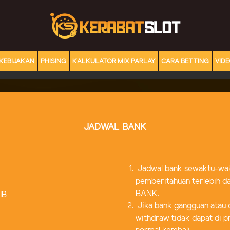
KEBIJAKAN
PHISING
KALKULATOR MIX PARLAY
CARA BETTING
VID
JADWAL BANK
Jadwal bank sewaktu-wak
pemberitahuan terlebih da
BANK.
IB
Jika bank gangguan atau o
withdraw tidak dapat di 