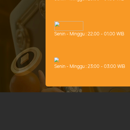
Senin - Minggu : 22.00 - 01.00 WIB
Senin - Minggu : 23:00 - 03:00 WIB