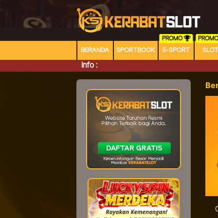
PROMO
PROM
BERANDA
SPORTBOOK
E-SPORT
SLO
Info :
Be