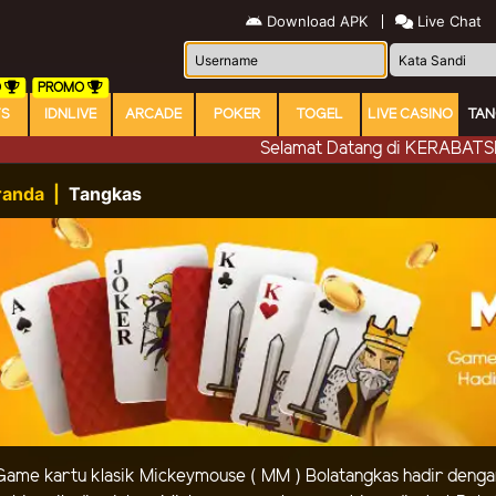
Download APK
Live Chat
O
PROMO
TS
IDNLIVE
ARCADE
POKER
TOGEL
LIVE CASINO
TA
Selamat Datang di KERABATSLOT - Situs Judi 
randa
Tangkas
Game kartu klasik Mickeymouse ( MM ) Bolatangkas hadir dengan