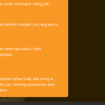
au untuk membayar utang judi?
memiliki masalah judi yang serius
lam beberapa waktu. Kami
jangkau.
stikan bahwa tidak ada orang di
ak jujur tentang usia pemain akan
dana.