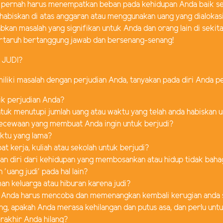
ak pernah harus menempatkan beban pada kehidupan Anda baik se
biskan di atas anggaran atau menggunakan uang yang dialokasik
bkan masalah yang signifikan untuk Anda dan orang lain di seki
ertaruh bertanggung jawab dan bersenang-senang!
JUDI?
iki masalah dengan perjudian Anda, tanyakan pada diri Anda p
ik perjudian Anda?
uk menutupi jumlah uang atau waktu yang telah anda habiskan u
kecewaan yang membuat Anda ingin untuk berjudi?
aktu yang lama?
at kerja, kuliah atau sekolah untuk berjudi?
kan diri dari kehidupan yang membosankan atau hidup tidak baha
uang judi' pada hal lain?
an keluarga atau hiburan karena judi?
sa Anda harus mencoba dan memenangkan kembali kerugian anda
ang, apakah Anda merasa kehilangan dan putus asa, dan perlu unt
erakhir Anda hilang?