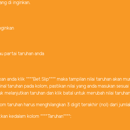
ang di inginkan.
inginkan
u partai taruhan anda
kan anda klik """"Bet Slip"""" maka tampilan nilai taruhan akan m
nal taruhan pada kolom, pastikan nilai yang anda masukan sesua
ntuk melanjutkan taruhan dan klik batal untuk merubah nilai taruhan
m taruhan harus menghilangkan 3 digit terakhir (nol) dari jumla
kan kedalam kolom """"Taruhan"""":