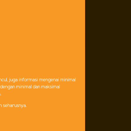
uncul, juga informasi mengenai minimal
i dengan minimal dan maksimal
.
h seharusnya.