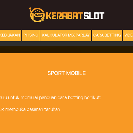
KEBIJAKAN
PHISING
KALKULATOR MIX PARLAY
CARA BETTING
VID
SPORT MOBILE
ahulu untuk memulai panduan cara betting berikut:
ntuk membuka pasaran taruhan